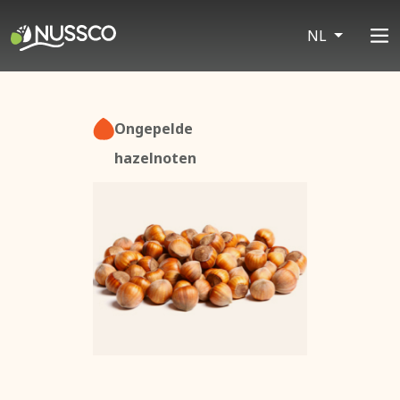
NL
Ongepelde
hazelnoten