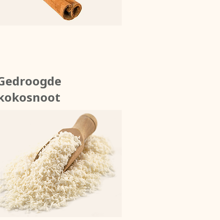
Gedroogde
kokosnoot