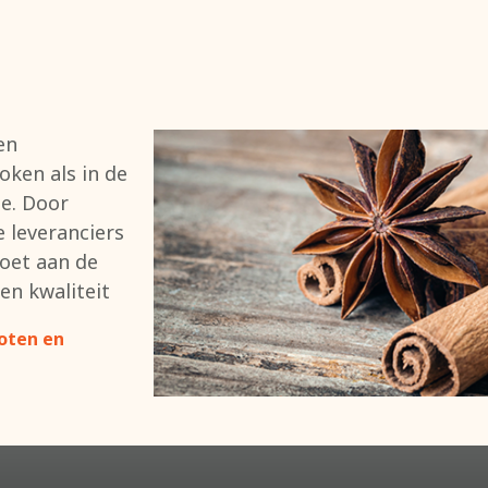
en
koken als in de
e. Door
leveranciers
doet aan de
en kwaliteit
oten en